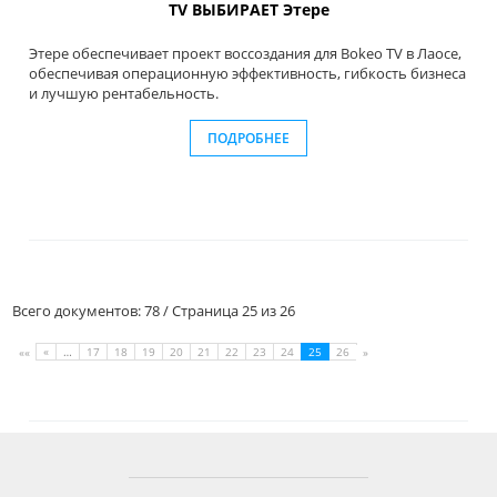
TV ВЫБИРАЕТ Этере
Этере обеспечивает проект воссоздания для Bokeo TV в Лаосе,
обеспечивая операционную эффективность, гибкость бизнеса
и лучшую рентабельность.
ПОДРОБНЕЕ
Всего документов: 78 / Страница 25 из 26
«
…
17
18
19
20
21
22
23
24
25
26
««
»