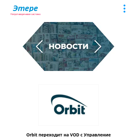
Toggle
naviga
Orbit переходит на VOD с Управление