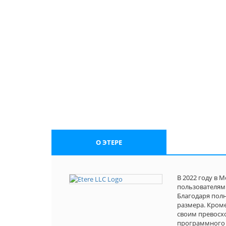
O ЭТЕРЕ
В 2022 году в
пользователям 
Благодаря пол
размера. Кроме
своим превосх
программного о