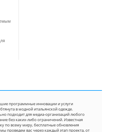
аемым
для
учшие программные инновации и услуги
обтянута в модной итальянской одежде.
ьно подходит для медиа-организаций любого
ние без каких-либо ограничений. Известная
ку по всему миру, бесплатные обновления
мы проведем вас через каждый этап проекта, от