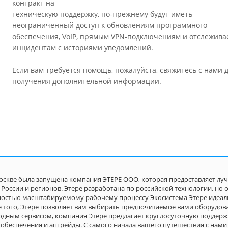
контракт на
техническую поддержку, по-прежнему будут иметь
неограниченный доступ к обновлениям программного
обеспечения, VoIP, прямым VPN-подключениям и отслежив
инцидентам с историями уведомлений.
Если вам требуется помощь, пожалуйста, свяжитесь с нами 
получения дополнительной информации.
 Москве была запущена компания ЭТЕРЕ OOO, которая предоставляет л
России и регионов. Этере разработана по российской технологии, но 
ностью масштабируемому рабочему процессу Экосистема Этере идеал
 того, Этере позволяет вам выбирать предпочитаемое вами оборудова
одным сервисом, компания Этере предлагает круглосуточную поддерж
беспечения и апгрейды. С самого начала вашего путешествия с нами 