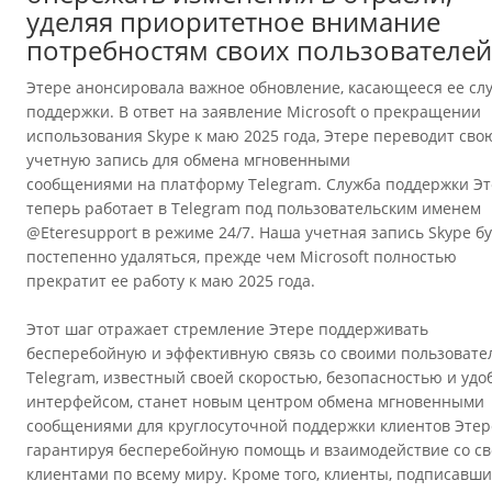
уделяя приоритетное внимание
потребностям своих пользователей
Этере анонсировала важное обновление, касающееся ее сл
поддержки. В ответ на заявление Microsoft о прекращении
использования Skype к маю 2025 года, Этере переводит сво
учетную запись для обмена мгновенными
сообщениями на платформу Telegram. Служба поддержки Э
теперь работает в Telegram под пользовательским именем
@Eteresupport в режиме 24/7. Наша учетная запись Skype б
постепенно удаляться, прежде чем Microsoft полностью
прекратит ее работу к маю 2025 года.
Этот шаг отражает стремление Этере поддерживать
бесперебойную и эффективную связь со своими пользовате
Telegram, известный своей скоростью, безопасностью и уд
интерфейсом, станет новым центром обмена мгновенными
сообщениями для круглосуточной поддержки клиентов Этер
гарантируя бесперебойную помощь и взаимодействие со с
клиентами по всему миру. Кроме того, клиенты, подписавш