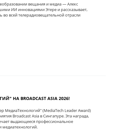
реобразовании вещания и медиа — Алекс
йшими ИИ инновациями Этере и рассказывает,
ь во всей телерадиовещательной отрасли
Й" НА BROADCAST ASIA 2026!
р МедиаТехнологий" (MediaTech Leader Award)
тия Broadcast Asia в Сингапуре. Эта награда,
мечает выдающееся профессиональное
и медиатехнологий.