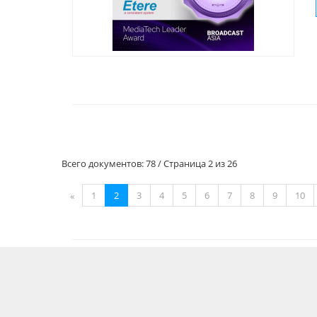
Всего документов: 78 / Страница 2 из 26
1
2
3
4
5
6
7
8
9
10
«