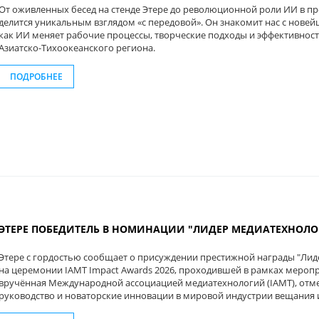
От оживленных бесед на стенде Этере до революционной роли ИИ в п
делится уникальным взглядом «с передовой». Он знакомит нас с нове
как ИИ меняет рабочие процессы, творческие подходы и эффективност
Азиатско-Тихоокеанского региона.
ПОДРОБНЕЕ
ЭТЕРЕ ПОБЕДИТЕЛЬ В НОМИНАЦИИ "ЛИДЕР МЕДИАТЕХНОЛОГИ
Этере с гордостью сообщает о присуждении престижной награды "Лиде
на церемонии IAMT Impact Awards 2026, проходившей в рамках мероприя
вручённая Международной ассоциацией медиатехнологий (IAMT), от
руководство и новаторские инновации в мировой индустрии вещания 