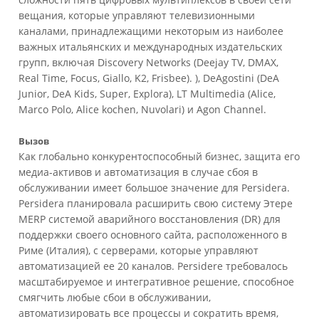
вещания, которые управляют телевизионными
каналами, принадлежащими некоторым из наиболее
важных итальянских и международных издательских
групп, включая Discovery Networks (Deejay TV, DMAX,
Real Time, Focus, Giallo, K2, Frisbee). ), DeAgostini (DeA
Junior, DeA Kids, Super, Explora), LT Multimedia (Alice,
Marco Polo, Alice kochen, Nuvolari) и Agon Channel.
Вызов
Как глобально конкурентоспособный бизнес, защита его
медиа-активов и автоматизация в случае сбоя в
обслуживании имеет большое значение для Persidera.
Persidera планировала расширить свою систему Этере
MERP системой аварийного восстановления (DR) для
поддержки своего основного сайта, расположенного в
Риме (Италия), с серверами, которые управляют
автоматизацией ее 20 каналов. Persiderе требовалось
масштабируемое и интегративное решение, способное
смягчить любые сбои в обслуживании,
автоматизировать все процессы и сократить время,