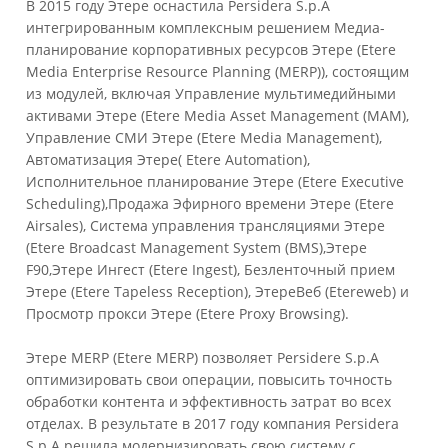
В 2015 году Этере оснастила Persidera S.p.A
интегрированным комплексным решением Медиа-
планирование корпоративных ресурсов Этере (Etere
Media Enterprise Resource Planning (MERP)), состоящим
из модулей, включая Управление мультимедийными
активами Этере (Etere Media Asset Management (MAM),
Управление СМИ Этере (Etere Media Management),
Автоматизация Этере( Etere Automation),
Исполнительное планирование Этере (Etere Executive
Scheduling),Продажа Эфирного времени Этере (Etere
Airsales), Система управления трансляциями Этере
(Etere Broadcast Management System (BMS),Этере
F90,Этере Ингест (Etere Ingest), Безленточный прием
Этере (Etere Tapeless Reception), ЭтереВеб (Etereweb) и
Просмотр прокси Этере (Etere Proxy Browsing).
Этере MERP (Etere MERP) позволяет Persiderе S.p.A
оптимизировать свои операции, повысить точность
обработки контента и эффективность затрат во всех
отделах. В результате в 2017 году компания Persidera
S.p.A решила модернизировать свою систему с