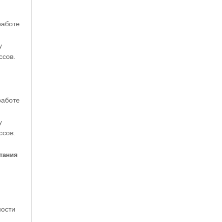
работе
у
ссов.
работе
у
ссов.
етания
ности