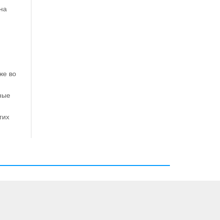
на
же во
ные
гих