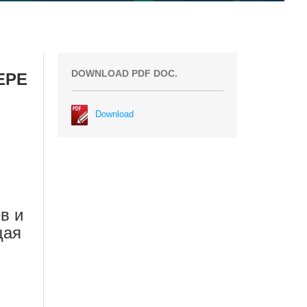
DOWNLOAD PDF DOC.
ЕРЕ
Download
в и
щая