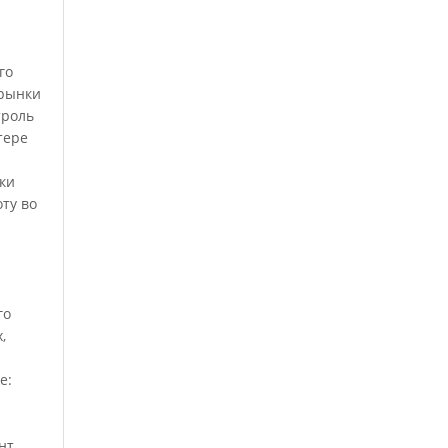
го
 рынки
троль
тере
ки
ту во
го
,
е:
нт