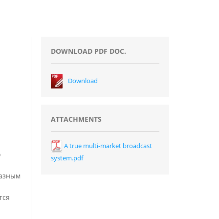
DOWNLOAD PDF DOC.
Download
ATTACHMENTS
A true multi-market broadcast
о
system.pdf
разным
тся