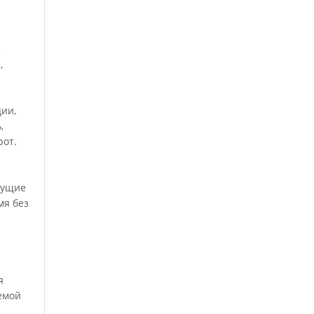
е
,
ции,
,
рот.
кущие
мя без
я
емой