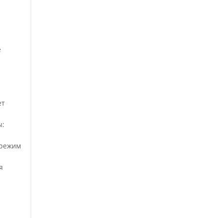
е
ет
ы:
(режим
я