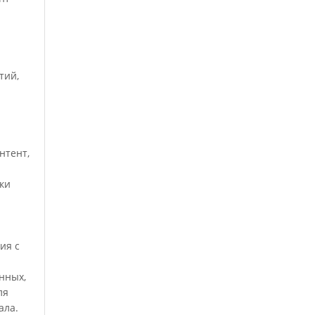
тий,
нтент,
ки
ия с
нных,
ля
ала.