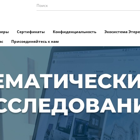
неры
Сертификаты
Конфиденциальность
Экосистема Этере
ас
Присоединяйтесь к нам