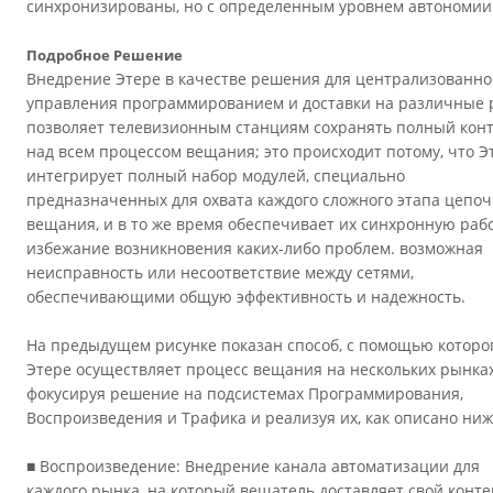
синхронизированы, но с определенным уровнем автономии
Подробное Решение
Внедрение Этере в качестве решения для централизованно
управления программированием и доставки на различные
позволяет телевизионным станциям сохранять полный кон
над всем процессом вещания; это происходит потому, что Э
интегрирует полный набор модулей, специально
предназначенных для охвата каждого сложного этапа цепоч
вещания, и в то же время обеспечивает их синхронную рабо
избежание возникновения каких-либо проблем. возможная
неисправность или несоответствие между сетями,
обеспечивающими общую эффективность и надежность.
На предыдущем рисунке показан способ, с помощью которо
Этере осуществляет процесс вещания на нескольких рынках
фокусируя решение на подсистемах Программирования,
Воспроизведения и Трафика и реализуя их, как описано ниж
■ Воспроизведение: Внедрение канала автоматизации для
каждого рынка, на который вещатель доставляет свой конте