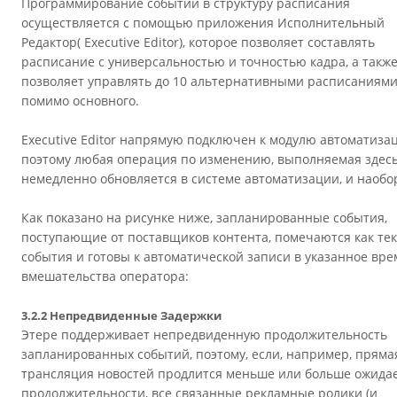
Программирование событий в структуру расписания
осуществляется с помощью приложения Исполнительный
Редактор( Executive Editor), которое позволяет составлять
расписание с универсальностью и точностью кадра, а такж
позволяет управлять до 10 альтернативными расписаниями
помимо основного.
Executive Editor напрямую подключен к модулю автоматиза
поэтому любая операция по изменению, выполняемая здесь
немедленно обновляется в системе автоматизации, и наобо
Как показано на рисунке ниже, запланированные события,
поступающие от поставщиков контента, помечаются как те
события и готовы к автоматической записи в указанное вре
вмешательства оператора:
3.2.2 Непредвиденные Задержки
Этере поддерживает непредвиденную продолжительность
запланированных событий, поэтому, если, например, пряма
трансляция новостей продлится меньше или больше ожида
продолжительности, все связанные рекламные ролики (и