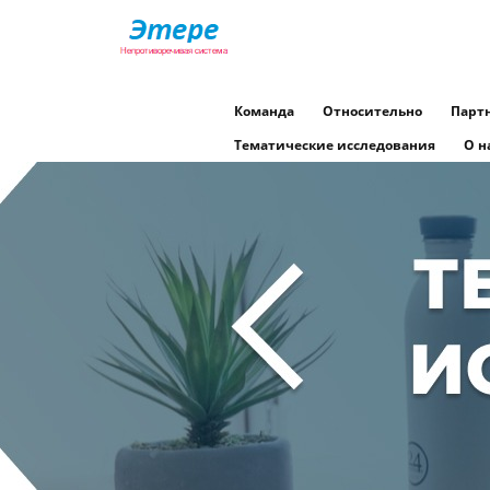
Команда
Относительно
Парт
Тематические исследования
О н