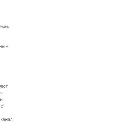
емы,
нным
ляют
ая
ии
е”
 канал