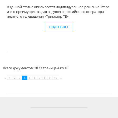
В данной статье описывается индивидуальное решение Этере
и его преимущества для ведущего российского оператора
платного телевидения «Триколор ТВ».
ПОДРОБНЕЕ
Всего документов: 28 / Страница 4 из 10
1
2
3
4
5
6
7
8
9
10
«
»